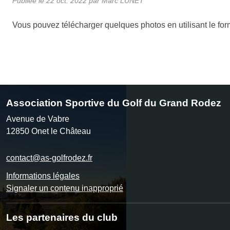
Publiée le
22 oct. 2022
par Marc LUNET
Vous pouvez télécharger quelques photos en utilisant le for
Association Sportive du Golf du Grand Rodez
Avenue de Vabre
12850
Onet le Château
contact@as-golfrodez.fr
Informations légales
Signaler un contenu inapproprié
Les partenaires du club