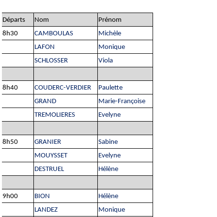
Départs
Nom
Prénom
8h30
CAMBOULAS
Michèle
LAFON
Monique
SCHLOSSER
Viola
8h40
COUDERC-VERDIER
Paulette
GRAND
Marie-Françoise
TREMOLIERES
Evelyne
8h50
GRANIER
Sabine
MOUYSSET
Evelyne
DESTRUEL
Hélène
9h00
BION
Hélène
LANDEZ
Monique