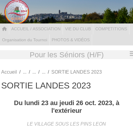
Panneau de gestion des cookies
ACCUEIL / ASSOCIATION
VIE DU CLUB
COMPETITIONS
Organisation du Tournoi
PHOTOS & VIDÉOS
Pour les Séniors (H/F)
Accueil
SORTIE LANDES 2023
SORTIE LANDES 2023
Du
lundi
23
au
jeudi
26
oct.
2023
, à
l'extérieur
LE VILLAGE SOUS LES PINS
LEON