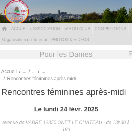
Panneau de gestion des cookies
ACCUEIL / ASSOCIATION
VIE DU CLUB
COMPETITIONS
Organisation du Tournoi
PHOTOS & VIDÉOS
Pour les Dames
Accueil
Rencontres féminines après-midi
Rencontres féminines après-midi
Le
lundi
24
févr.
2025
avenue de VABRE
12850
ONET LE CHÂTEAU
- de 13h30 à
18h