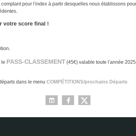
 comptant pour l'index à partir desquelles nous établissons pou
édentes.
 votre score final !
tion.
PASS-CLASSEMENT
 le
(45€) valable toute l'année 2025
s départs dans le menu
COMPÉTITIONS/prochains Départs