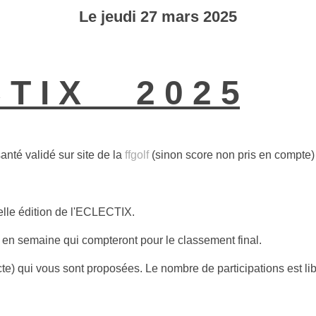
Le
jeudi
27
mars
2025
C T I X 2 0 2 5
anté validé sur site de la
ffgolf
(sinon score non pris en compte)
lle édition de l'ECLECTIX.
en semaine qui compteront pour le classement final.
te) qui vous sont proposées. Le nombre de participations est lib