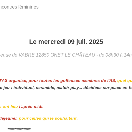
contres féminines
Le
mercredi
09
juil.
2025
venue de VABRE
12850
ONET LE CHÂTEAU
- de 08h30 à 14
 l'AS organise, pour toutes les golfeuses membres de l'AS,
quel qu
e jeu : individuel, scramble, match-play... décidées sur place en 
s ont lieu
l'après-midi.
 déjeuner,
pour celles qui le souhaitent.
*************