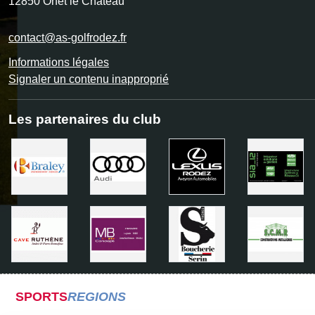
12850
Onet le Château
contact@as-golfrodez.fr
Informations légales
Signaler un contenu inapproprié
Les partenaires du club
SPORTS
REGIONS