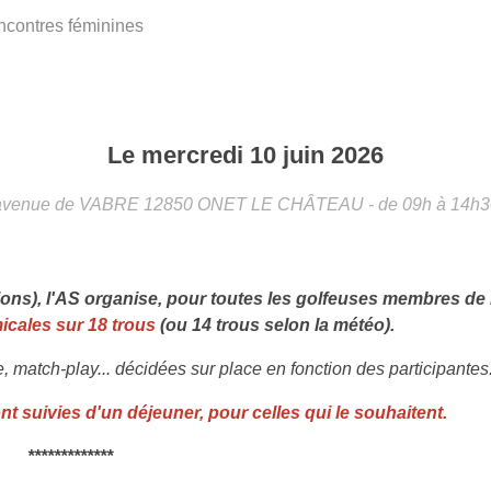
contres féminines
Le
mercredi
10
juin
2026
avenue de VABRE
12850
ONET LE CHÂTEAU
- de 09h à 14h3
ons), l'AS organise, pour toutes les golfeuses membres de 
icales sur 18 trous
(ou 14 trous selon la météo).
e, match-play... décidées sur place en fonction des participantes
nt suivies d'un déjeuner, pour celles qui le souhaitent.
*************