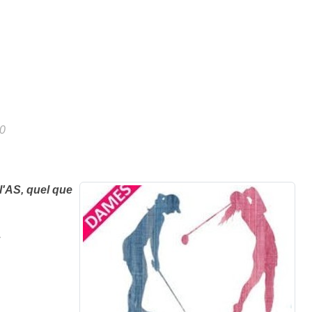
0
l'AS, quel que
.