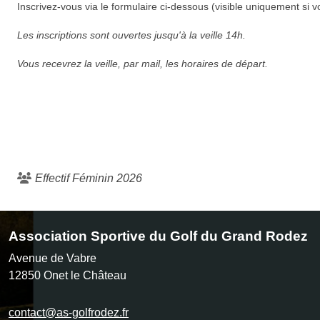
Inscrivez-vous via le formulaire ci-dessous (visible uniquement si v
Les inscriptions sont ouvertes jusqu'à la veille 14h.
Vous recevrez la veille, par mail, les horaires de départ.
Effectif Féminin 2026
Association Sportive du Golf du Grand Rodez
Avenue de Vabre
12850
Onet le Château
contact@as-golfrodez.fr