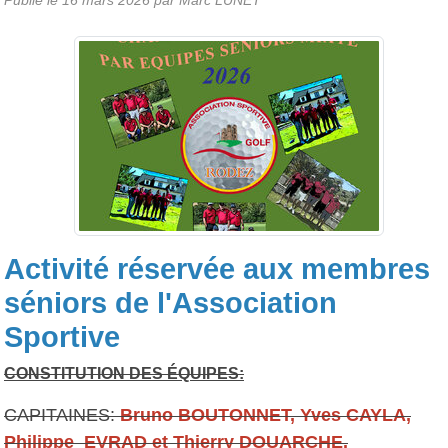
Activité réservée aux membres
séniors de l'Association
Sportive
CONSTITUTION DES ÉQUIPES:
CAPITAINES:
Bruno BOUTONNET, Yves CAYLA,
Philippe EVRAD et Thierry DOUARCHE.