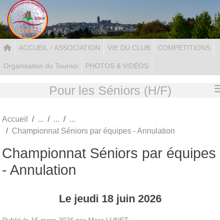
Panneau de gestion des cookies
ACCUEIL / ASSOCIATION
VIE DU CLUB
COMPETITIONS
Organisation du Tournoi
PHOTOS & VIDÉOS
Pour les Séniors (H/F)
Accueil
Championnat Séniors par équipes - Annulation
Championnat Séniors par équipes
- Annulation
Le
jeudi
18
juin
2026
Publié le
16 mars 2026
par Marc LUNET