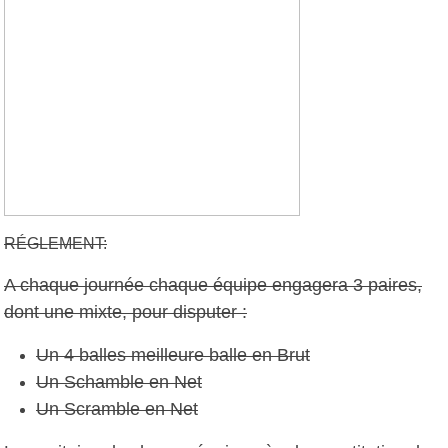
RÉGLEMENT:
A chaque journée chaque équipe engagera 3 paires,
dont une mixte, pour disputer :
Un 4 balles meilleure balle en Brut
Un Schamble en Net
Un Scramble en Net