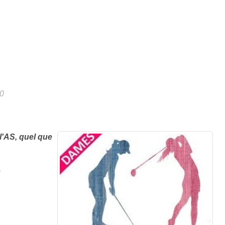
0
l'AS, quel que
.