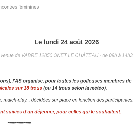
contres féminines
Le
lundi
24
août
2026
avenue de VABRE
12850
ONET LE CHÂTEAU
- de 09h à 14h3
ons), l'AS organise, pour toutes les golfeuses membres de 
icales sur 18 trous
(ou 14 trous selon la météo).
e, match-play... décidées sur place en fonction des participantes
nt suivies d'un déjeuner, pour celles qui le souhaitent.
*************