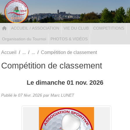
Panneau de gestion des cookies
ACCUEIL / ASSOCIATION
VIE DU CLUB
COMPETITIONS
Organisation du Tournoi
PHOTOS & VIDÉOS
Accueil
Compétition de classement
Compétition de classement
Le
dimanche
01
nov.
2026
Publié le
07 févr. 2026
par Marc LUNET