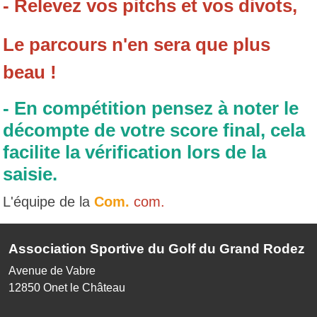
- Relevez vos pitchs et vos divots,
Le parcours n'en sera que plus
beau !
- En compétition pensez à noter le
décompte de votre score final, cela
facilite la vérification lors de la
saisie.
L'équipe de la
Com.
com.
Association Sportive du Golf du Grand Rodez
Avenue de Vabre
12850
Onet le Château