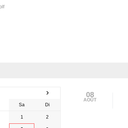
olf
08
AOÛT
Sa
Di
1
2