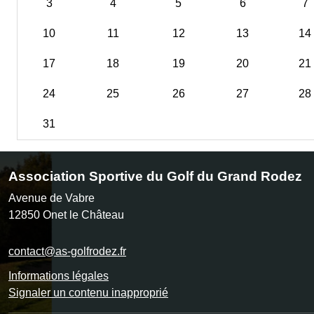
3
4
5
6
7
10
11
12
13
14
17
18
19
20
21
24
25
26
27
28
31
Association Sportive du Golf du Grand Rodez
Avenue de Vabre
12850
Onet le Château
contact@as-golfrodez.fr
Informations légales
Signaler un contenu inapproprié