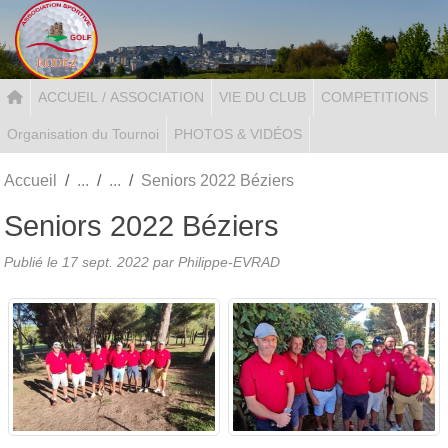
Panneau de gestion des cookies
ACCUEIL / ASSOCIATION
VIE DU CLUB
COMPETITIONS
Organisation du Tournoi
PHOTOS & VIDÉOS
Accueil
Seniors 2022 Béziers
Seniors 2022 Béziers
Publié le
17 sept. 2022
par Philippe-EVRAD