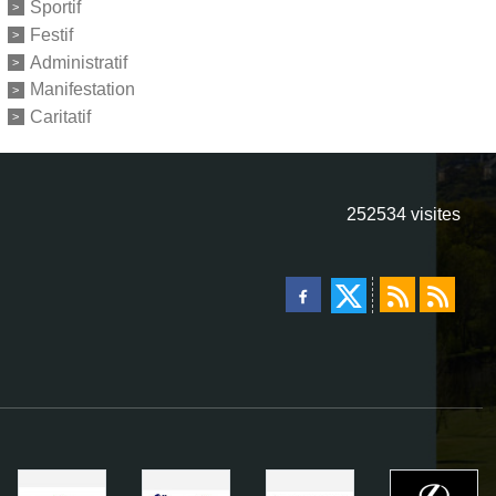
Sportif
Festif
Administratif
Manifestation
Caritatif
252534
visites