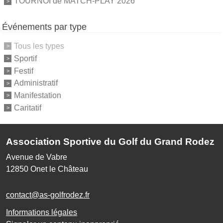
TOURNOI de MATCH-PLAY 2026
Événements par type
Tous les types
Sportif
Festif
Administratif
Manifestation
Caritatif
Association Sportive du Golf du Grand Rodez
Avenue de Vabre
12850
Onet le Château
contact@as-golfrodez.fr
Informations légales